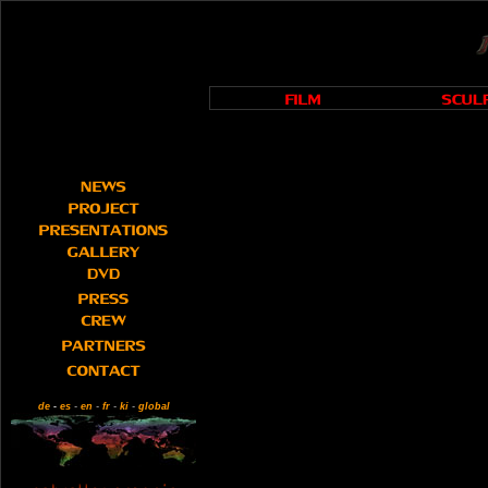
de
-
es
-
en
-
fr
-
ki
-
global