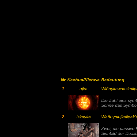
Nr
Kechua/Kichwa
Bedeutung
1
ujka
Wiñaykawsazkallp
Die Zahl
eins
symbo
Sonne das Symbol 
2
iskayka
Wañuyniujkallpak'
Zwei
, die passive
Sinnbild der Dualit