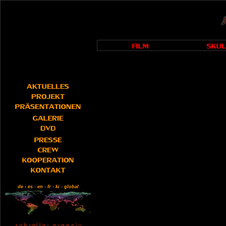
de
-
es
-
en
-
fr
-
ki
-
global