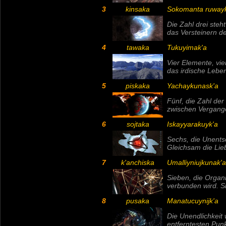
3
kinsaka
Sokomanta ruway
Die Zahl
drei
steht
das Versteinern de
4
tawaka
Tukuyimak'a
Vier
Elemente,
vie
das irdische Leben 
5
piskaka
Yachaykunask'a
Fünf
, die Zahl de
zwischen Vergange
6
sojtaka
Iskayyarakuyk'a
Sechs
, die Unents
Gleichsam die Lie
7
k'anchiska
Umalliyniujkunak'
Sieben
, die Organ
verbunden wird. S
8
pusaka
Manatucuynijk'a
Die Unendlichkeit 
entferntesten Punk