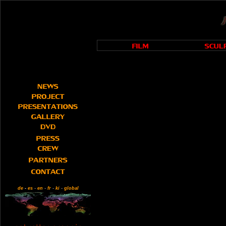
de
-
es
-
en
-
fr
-
ki
-
global